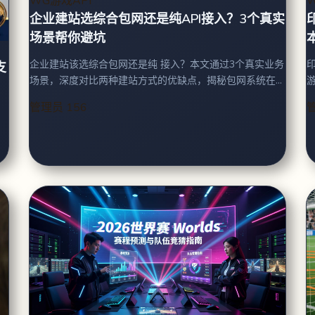
WG游戏API
企业建站选综合包网还是纯API接入？3个真实
场景帮你避坑
企业建站该选综合包网还是纯 接入？本文通过3个真实业务
支
游
场景，深度对比两种建站方式的优缺点，揭秘包网系统在
（ ）防爬虫、参数签名、时区处理的
数据导出、功能扩展上的隐性收费陷阱。
管理员
156