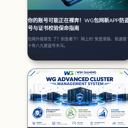
WG游戏API
你的账号可能正在裸奔！WG包网新APP防
号与证书校验保命指南
包网升级原生 了？别急着下！网上的“免登录版、极速版”
十有八九是盗号木马。
管理员
941