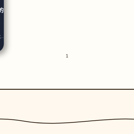
的
”
1