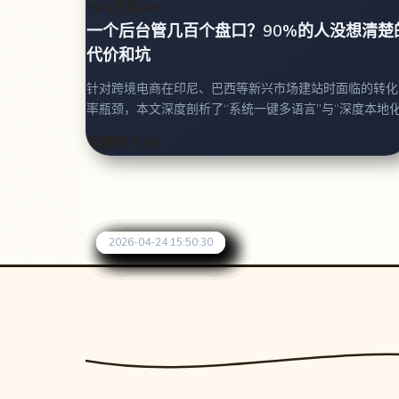
WG游戏API
一个后台管几百个盘口？90%的人没想清楚
代价和坑
针对跨境电商在印尼、巴西等新兴市场建站时面临的转化
率瓶颈，本文深度剖析了“系统一键多语言”与“深度本地化
的本质区别。文章结合真实运营数据与试错案例，系统梳
管理员
939
理了从语境适配、本地化 选词、跨国广告
2026-07-02 09:30:57
2026-06-24 09:43:35
2026-06-19 09:52:53
2026-06-15 09:35:45
2026-06-05 09:50:53
2026-05-28 18:45:27
2026-05-25 14:53:36
2026-04-28 14:53:24
2026-04-25 16:17:58
2026-04-24 15:50:30