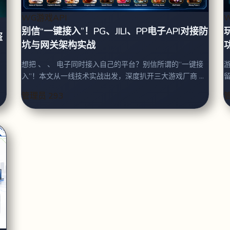
WG游戏API
别信“一键接入”！PG、JILI、PP电子API对接防
盗
坑与网关架构实战
想把 、 、 电子同时接入自己的平台？别信所谓的“一键接
游
入”！本文从一线技术实战出发，深度扒开三大游戏厂商 接
口的奇葩规范与暗坑（如 的签名报错、 的回调地址限制、
管理员
293
电子的