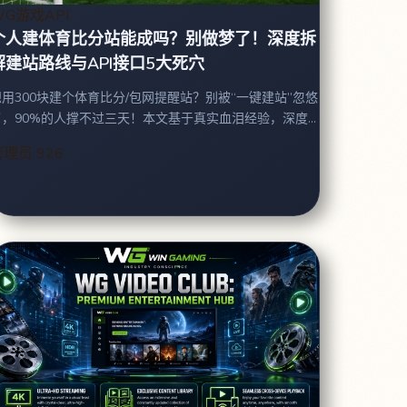
WG游戏API
个人建体育比分站能成吗？别做梦了！深度拆
解建站路线与API接口5大死穴
想用300块建个体育比分/包网提醒站？别被“一键建站”忽悠
了，90%的人撑不过三天！本文基于真实血泪经验，深度
扒开个人建站的底层死穴。从 路线选择、免费 接口（如 -
管理员
926